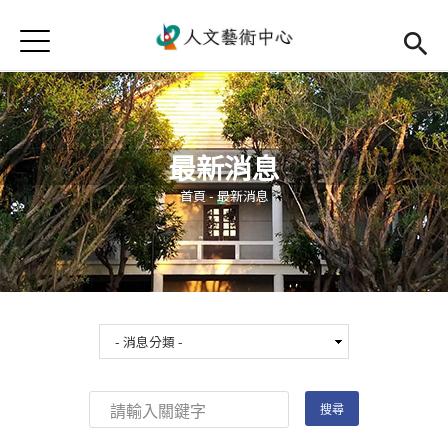
Jump to Main content
Jump to Navigation
首頁
首頁
最新消息
最新消息
中心簡介
您在這裡
首頁
-
最新消息
師資陣容
Open subm
藝文活動
Open subm
相關連結
Open subm
活動集錦
檔案下載