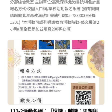
分部綜合教室 主辦單位:高教深耕北港書院特色計畫
報名方式:校園入口網/學校活動報名系統 (如有疑問
請聯繫北港高教深耕計畫執行處05-7833039分機
1201) *本活動可認列通識教育活動時數-藝文展演2
小時(須全程參加並填寫200字心得)
113-2活動名稱：「悅讀．越讀：思想與