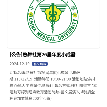
[公告]熱舞社第26屆年度小成發
2024-12-19
藝文展演
活動名稱:熱舞社第26屆年度小成發 活動日
期:113/12/19 活動時間:18:00-21:00 活動地點:英才
校區學活 主辦單位:熱舞社 報名方式:FB社團留言 *本
活動可認列通識教育活動時數-藝文展演2小時(須全
程參加並填寫200字心得)