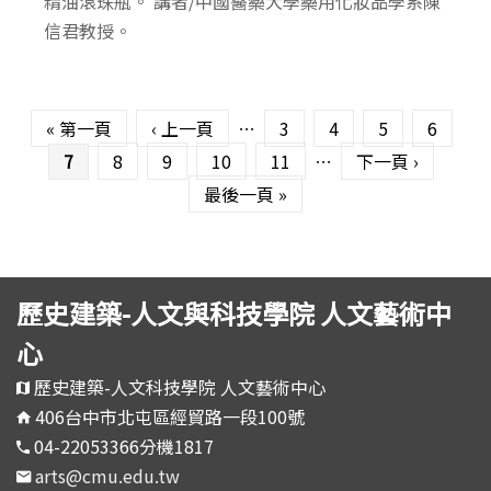
精油滾珠瓶。 講者/中國醫藥大學藥用化妝品學系陳
信君教授。
頁面
« 第一頁
‹ 上一頁
…
3
4
5
6
7
8
9
10
11
…
下一頁 ›
最後一頁 »
歷史建築-人文與科技學院 人文藝術中
心
歷史建築-人文科技學院 人文藝術中心
406台中市北屯區經貿路一段100號
04-22053366分機1817
arts@cmu.edu.tw