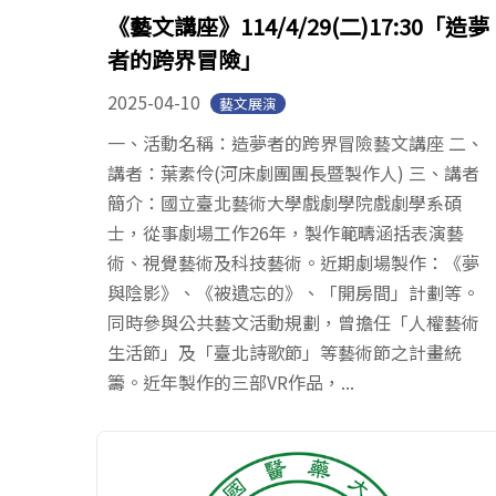
《藝文講座》114/4/29(二)17:30「造夢
者的跨界冒險」
2025-04-10
藝文展演
一、活動名稱：造夢者的跨界冒險藝文講座 二、
講者：葉素伶(河床劇團團長暨製作人) 三、講者
簡介：國立臺北藝術大學戲劇學院戲劇學系碩
士，從事劇場工作26年，製作範疇涵括表演藝
術、視覺藝術及科技藝術。近期劇場製作：《夢
與陰影》、《被遺忘的》、「開房間」計劃等。
同時參與公共藝文活動規劃，曾擔任「人權藝術
生活節」及「臺北詩歌節」等藝術節之計畫統
籌。近年製作的三部VR作品，...