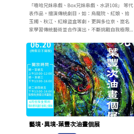
「嘻哈兄妹串戲、Box兄妹串戲、水滸108」 等代
表作品。擅演傳統劇目，如：烏龍院、紅娘、拾
玉鐲、秋江、紅線盜盒等劇，更與多位京、崑名
家學習傳統藝術並合作演出，不斷挑戰自我極限...
藝境･異境-葉豐次油畫個展