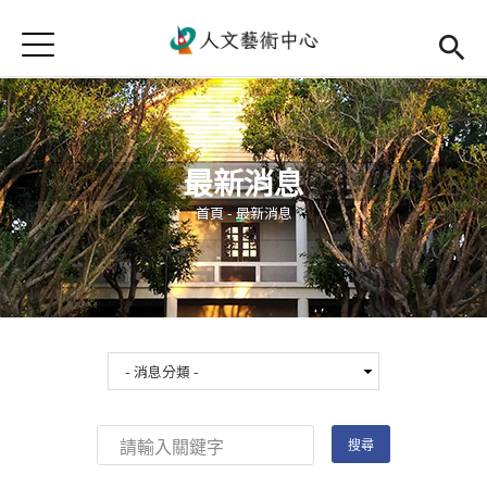
Jump to Main content
Jump to Navigation
首頁
首頁
最新消息
最新消息
中心簡介
您在這裡
首頁
-
最新消息
師資陣容
Open subm
藝文活動
Open subm
相關連結
Open subm
活動集錦
檔案下載