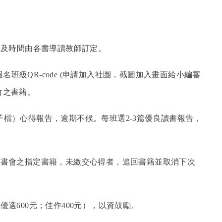
期及時間由各書導讀教師訂定。
報名班級QR-code (申請加入社團，截圖加入畫面給小編審
會之書籍。
（電子檔）心得報告，逾期不候。每班選2-3篇優良讀書報告，
讀書會之指定書籍，未繳交心得者，追回書籍並取消下次
選600元；佳作400元），以資鼓勵。