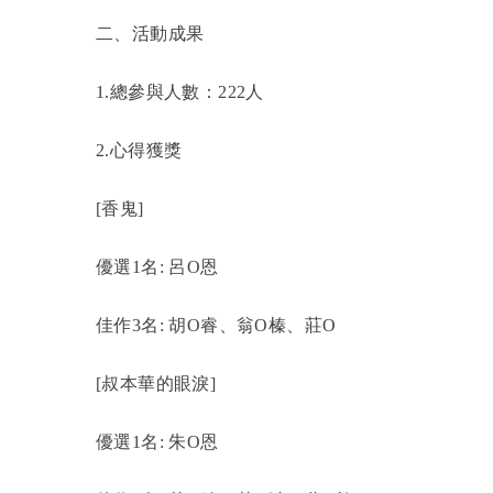
二、活動成果
1.
總參與人數：222人
2.
心得獲獎
[
香鬼]
優選1名: 呂O恩
佳作3名: 胡O睿、翁O榛、莊O
[
叔本華的眼淚]
優選1名: 朱O恩