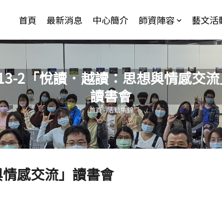
Jump to Main content
Jump to Navigation
首頁
最新消息
中心簡介
師資陣容
藝文活
113-2「悅讀．越讀：思想與情感交流
讀書會
您在這裡
首頁
-
活動集錦
想與情感交流」讀書會