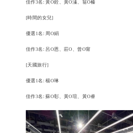
佳作3名: 黃O銓、黃O溱、翁O榛
[
時間的女兒]
優選1名: 周O絹
佳作3名: 呂O恩、莊O、曾O甯
[
天國旅行]
優選1名: 楊O琳
佳作3名: 蘇O彰、黃O瑄、黃O睿