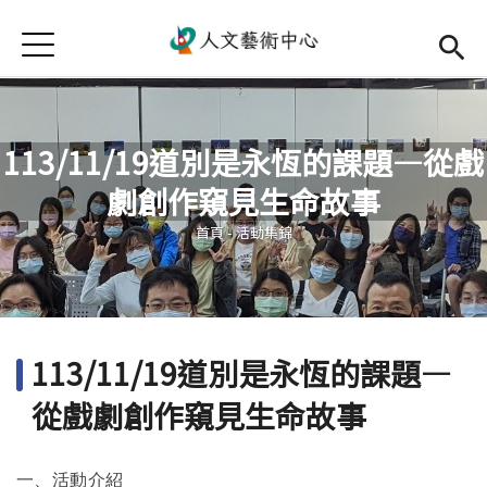
Jump to Main content
Jump to Navigation
首頁
首頁
最新消息
113/11/19道別是永恆的課題—從戲
中心簡介
劇創作窺見生命故事
您在這裡
師資陣容
Open subm
首頁
-
活動集錦
藝文活動
Open subm
相關連結
Open subm
113/11/19道別是永恆的課題—
活動集錦
從戲劇創作窺見生命故事
檔案下載
一、活動介紹