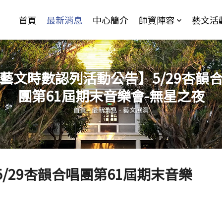
Jump to Main content
Jump to Navigation
首頁
最新消息
中心簡介
師資陣容
藝文活
藝文時數認列活動公告】5/29杏韻
團第61屆期末音樂會-無星之夜
您在這裡
首頁
-
最新消息
-
藝文展演
/29杏韻合唱團第61屆期末音樂