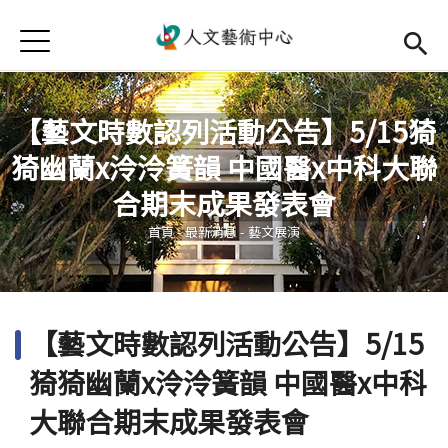
Jump to Main content
Jump to Navigation
首頁
首頁
最新消息
【藝文時數認列活動公告】5/15猗
猗幽蘭x泠泠簧韻 中國醫x中科大聯
中心簡介
您在這裡
合期末成果發表會
師資陣容
Open subm
首頁
-
最新消息
-
藝文展演
藝文活動
Open subm
相關連結
Open subm
【藝文時數認列活動公告】5/15
活動集錦
猗猗幽蘭x泠泠簧韻 中國醫x中科
檔案下載
大聯合期末成果發表會