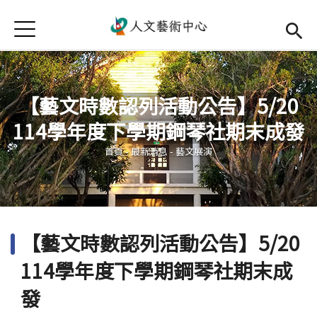
Jump to Main content
Jump to Navigation
首頁
首頁
最新消息
【藝文時數認列活動公告】5/20
中心簡介
114學年度下學期鋼琴社期末成發
您在這裡
師資陣容
Open subm
首頁
-
最新消息
-
藝文展演
藝文活動
Open subm
相關連結
Open subm
【藝文時數認列活動公告】5/20
活動集錦
114學年度下學期鋼琴社期末成
檔案下載
發