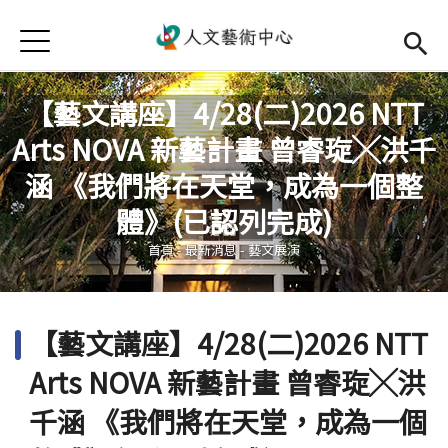
Jump to Main content
Jump to Navigation
首頁
首頁
【藝文講座】4/28(二)2026 NTT
最新消息
Arts NOVA 新藝計畫 曾睿琁╳洪千
中心簡介
涵 《我們將在天堂，成為一個整
您在這裡
體》(已認列完成)
師資陣容
Open subm
首頁
-
最新消息
-
藝文展演
藝文活動
Open subm
相關連結
Open subm
【藝文講座】4/28(二)2026 NTT
活動集錦
Arts NOVA 新藝計畫 曾睿琁╳洪
檔案下載
千涵 《我們將在天堂，成為一個