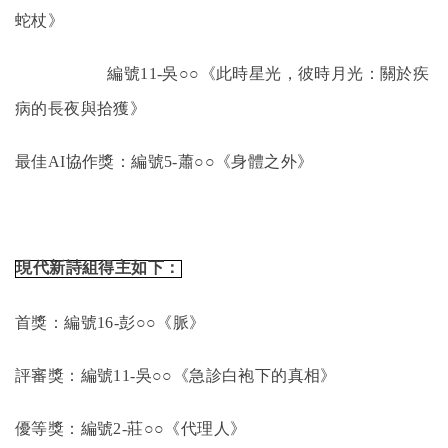
蛇杖》
編號11-吳○○《此時星光，彼時月光：關於疾
病的長夜與拾獲》
最佳AI協作獎：編號5-蕭○○《身體之外》
現代新詩組得主如下：
首獎
：編號16-彭
○○《
脈
》
評審獎
：編號11-吳
○○《
急診白袍下的真相
》
優等獎
：編號2-莊
○○《
代理人
》