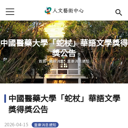
Jump to Main content
Jump to Navigation
首頁
首頁
最新消息
中國醫藥大學「蛇杖」華語文學獎得
中心簡介
獎公告
您在這裡
師資陣容
Open subm
首頁
-
最新消息
-
重要消息通知
藝文活動
Open subm
相關連結
Open subm
中國醫藥大學「蛇杖」華語文學
活動集錦
獎得獎公告
檔案下載
2026-04-15
重要消息通知