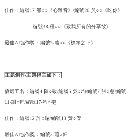
佳作
：編號17-邵
○○《
心雜音
》/
編號26-吳
○○《
吃你
》
編號38-程
○○《
致我所有的分享欲
》
最佳AI協作獎
：編號5-蕭
○○《
標竿之下
》
主題創作/主題得主如下：
優選五名
：編號4-陳
○敬
/
編號5-吳
○均
/
編號7-張
○慈
/
編號
11-謝
○軒
/
編號17-程
○雯
佳作
：編號12-許
○瑞
/
編號13-黃
○傑
最佳AI協作獎
：編號2-蕭
○軒