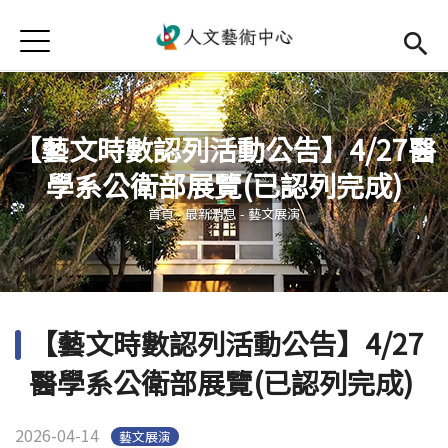
Jump to Main content
Jump to Navigation
首頁
首頁
最新消息
【藝文時數認列活動公告】4/27醫
中心簡介
學系公衛部展覽(已認列完成)
您在這裡
師資陣容
Open subm
首頁
-
最新消息
-
藝文展演
藝文活動
Open subm
相關連結
Open subm
【藝文時數認列活動公告】4/27
活動集錦
醫學系公衛部展覽(已認列完成)
檔案下載
2026-04-14
藝文展演