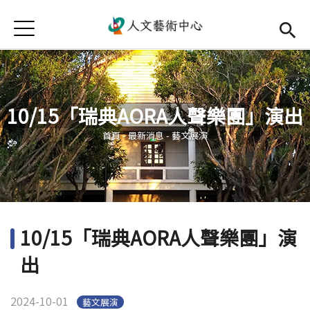
Jump to Main content
Jump to Navigation
首頁
首頁
最新消息
10/15「瑞典AORA人聲樂團」演出
中心簡介
您在這裡
首頁
-
最新消息
-
藝文展演
師資陣容
Open subm
藝文活動
Open subm
相關連結
Open subm
10/15「瑞典AORA人聲樂團」演
活動集錦
出
檔案下載
2024-10-01
藝文展演