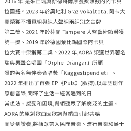
2016 年,是來自瑞典斯德哥爾摩獲獎無數的阿卡貝
拉團體。2023 年於奧地利 Graz vokal.total 阿卡大
賽榮獲不插電組與純人聲組兩組別之金牌
第二獎、2021 年於芬蘭 Tampere 人聲藝術節榮獲
第一獎、2019 年於德國萊比錫國際阿卡貝
拉大賽中榮獲第二獎。2022 年,AORA 榮獲世界著名
瑞典男聲合唱團「Orphei Drängar」所頒
發的著名無伴奏合唱獎「Kaggestipendiet」。
2022 年推出了首張 EP《Puls》(脈搏),以母語創作
原創音樂,闡釋了生活中經常遇到的日
常想法、感受和困境,帶領聽眾了解廣泛的主題。
AORA 的原創歌曲因歌詞與編曲引起共鳴
而受到讚譽,將觀眾帶入民間音樂、流行音樂和爵士