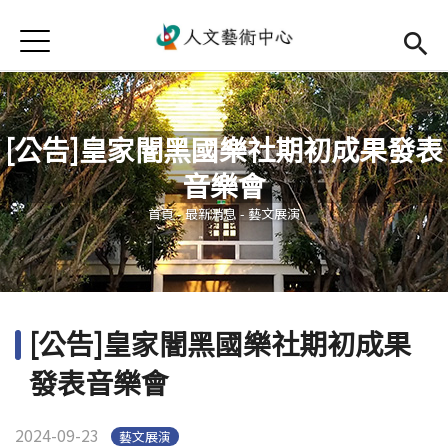
Jump to Main content
Jump to Navigation
首頁
首頁
最新消息
[公告]皇家闇黑國樂社期初成果發表
中心簡介
音樂會
您在這裡
師資陣容
Open subm
首頁
-
最新消息
-
藝文展演
藝文活動
Open subm
相關連結
Open subm
[公告]皇家闇黑國樂社期初成果
活動集錦
發表音樂會
檔案下載
2024-09-23
藝文展演